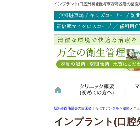
インプラント(口腔外科)|新潟市西蒲区巻の歯医
無料駐車場 / キッズコーナー / 訪
高倍率マイクロスコープ ╱ 歯科用C
ホーム
クリニ
新潟市西蒲区巻の歯医者｜ろはすデンタル
>
治療メニュ
インプラント(口腔