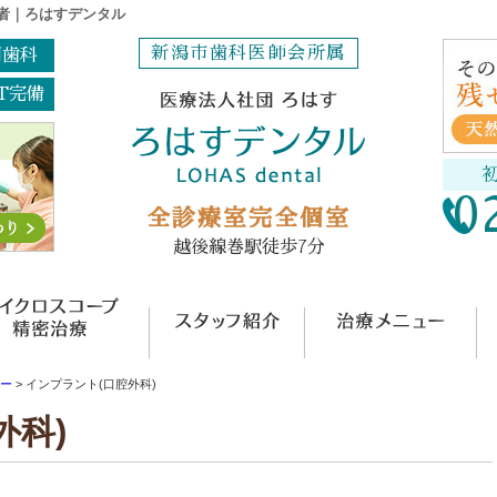
者｜ろはすデンタル
新潟市歯科医師会所属
問歯科
T完備
0
全診療室完全個室
越後線巻駅徒歩7分
ック概要(初めての方へ)
マイクロスコープ精密治療
スタッフ紹介
治
ー
>
インプラント(口腔外科)
外科)